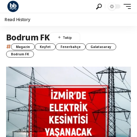
Read History
Bodrum FK
#
Magazin
Keşfet
Fenerbahçe
Galatasaray
Bodrum FK