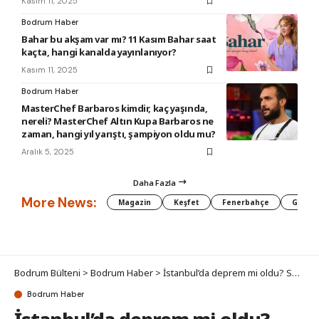
Kasım 11, 2025
Bodrum Haber
Bahar bu akşam var mı? 11 Kasım Bahar saat
kaçta, hangi kanalda yayınlanıyor?
Kasım 11, 2025
Bodrum Haber
MasterChef Barbaros kimdir, kaç yaşında,
nereli? MasterChef Altın Kupa Barbaros ne
zaman, hangi yıl yarıştı, şampiyon oldu mu?
Aralık 5, 2025
Daha Fazla
More News:
Magazin
Keşfet
Fenerbahçe
Galata
Bodrum Bülteni
>
Bodrum Haber
>
İstanbul’da deprem mi oldu? SON DAKİKA! 9 Kasım İstanbul’da az önce nerede deprem oldu?
Bodrum Haber