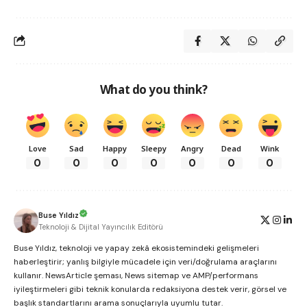
What do you think?
Love
Sad
Happy
Sleepy
Angry
Dead
Wink
0
0
0
0
0
0
0
Buse Yıldız
Teknoloji & Dijital Yayıncılık Editörü
Buse Yıldız, teknoloji ve yapay zekâ ekosistemindeki gelişmeleri
haberleştirir; yanlış bilgiyle mücadele için veri/doğrulama araçlarını
kullanır. NewsArticle şeması, News sitemap ve AMP/performans
iyileştirmeleri gibi teknik konularda redaksiyona destek verir, görsel ve
başlık standartlarını arama sonuçlarıyla uyumlu tutar.