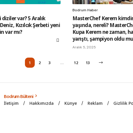
Bodrum Haber
iziler var? 5 Aralık
MasterChef Kerem kimdir,
eniz, Kızılcık Şerbeti yeni
yaşında, nereli? MasterCh
n var mı?
Kupa Kerem ne zaman, han
yarıştı, şampiyon oldu m
Aralık 5, 2025
1
2
3
…
12
13
Bodrum Bülteni
İletişim
Hakkımızda
Künye
Reklam
Gizlilik P