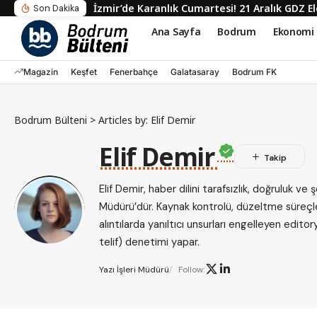
Süleyman Soylu’dan Sert Yanıt: Beni İffets
Son Dakika
Ana Sayfa
Bodrum
Ekonomi
Magazin
Keşfet
Fenerbahçe
Galatasaray
Bodrum FK
Bodrum Bülteni
>
Articles by: Elif Demir
Elif Demir
Elif Demir, haber dilini tarafsızlık, doğruluk ve 
Müdürü’dür. Kaynak kontrolü, düzeltme süreçler
alıntılarda yanıltıcı unsurları engelleyen editorya
telif) denetimi yapar.
Yazı İşleri Müdürü
Follow: