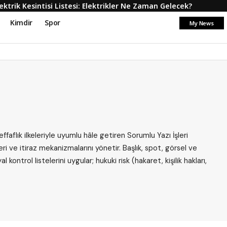
iz Ortamda Arayamaz! O Telefonun Perde Arkası
Kimdir
Spor
My News
şeffaflık ilkeleriyle uyumlu hâle getiren Sorumlu Yazı İşleri
i ve itiraz mekanizmalarını yönetir. Başlık, spot, görsel ve
l kontrol listelerini uygular; hukuki risk (hakaret, kişilik hakları,