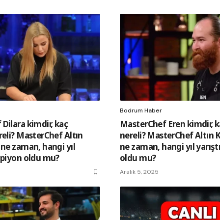
Bodrum Haber
Dilara kimdir, kaç
MasterChef Eren kimdir, k
reli? MasterChef Altın
nereli? MasterChef Altın 
 ne zaman, hangi yıl
ne zaman, hangi yıl yarış
mpiyon oldu mu?
oldu mu?
Aralık 5, 2025