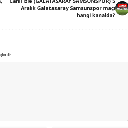
,
Canlı izle (GALATASARAY SAMSUNSPOR) 5
Aralık Galatasaray Samsunspor maçı
hangi kanalda?
şlerdir