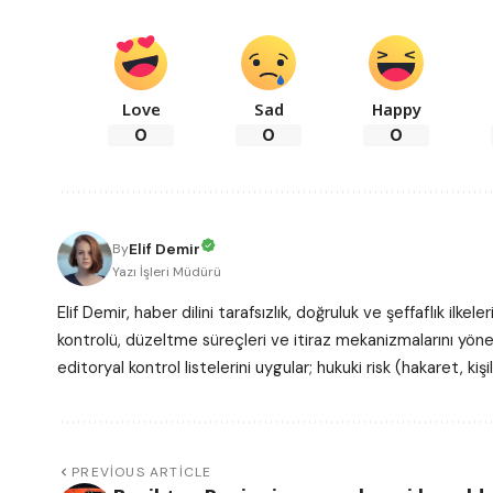
Love
Sad
Happy
0
0
0
Elif Demir
By
Yazı İşleri Müdürü
Elif Demir, haber dilini tarafsızlık, doğruluk ve şeffaflık ilk
kontrolü, düzeltme süreçleri ve itiraz mekanizmalarını yönetir
editoryal kontrol listelerini uygular; hukuki risk (hakaret, kişi
PREVIOUS ARTICLE