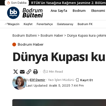
RTÜK’ün Yasağına Rağmen Jasmine 2. Bölüm
Son Dakika
Ana Sayfa
Bodrum
Ekonomi
Magazin
Keşfet
Fenerbahçe
Galatasaray
Bodrum FK
Bodrum Bülteni
>
Bodrum Haber
>
Dünya Kupası kura çekimi
Bodrum Haber
Dünya Kupası ku
2 Min Read
By
Elif Demir
- Yazı İşleri Müdürü
Last Updated: Aralık 5, 2025 7:44 Pm