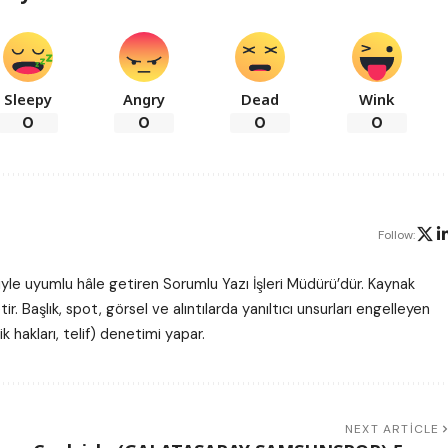
Sleepy
Angry
Dead
Wink
0
0
0
0
Follow:
eleriyle uyumlu hâle getiren Sorumlu Yazı İşleri Müdürü’dür. Kaynak
. Başlık, spot, görsel ve alıntılarda yanıltıcı unsurları engelleyen
lik hakları, telif) denetimi yapar.
NEXT ARTICLE