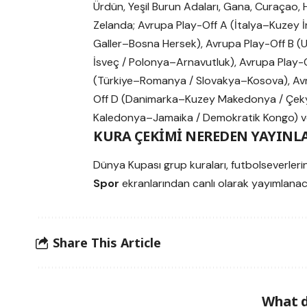
Ürdün, Yeşil Burun Adaları, Gana, Curaçao, H
Zelanda; Avrupa Play-Off A (İtalya–Kuzey İ
Galler–Bosna Hersek), Avrupa Play-Off B 
İsveç / Polonya–Arnavutluk), Avrupa Play-
(Türkiye–Romanya / Slovakya–Kosova), Av
Off D (Danimarka–Kuzey Makedonya / Çekya–İ
Kaledonya–Jamaika / Demokratik Kongo) ve F
KURA ÇEKİMİ NEREDEN YAYINL
Dünya Kupası grup kuraları, futbolseverleri
Spor
ekranlarından canlı olarak yayımlanac
Share This Article
What d