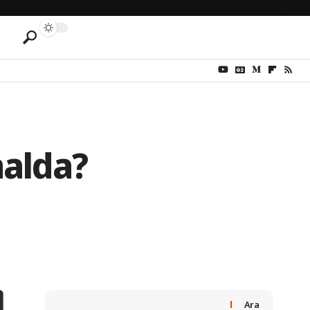
nalda?
Ara