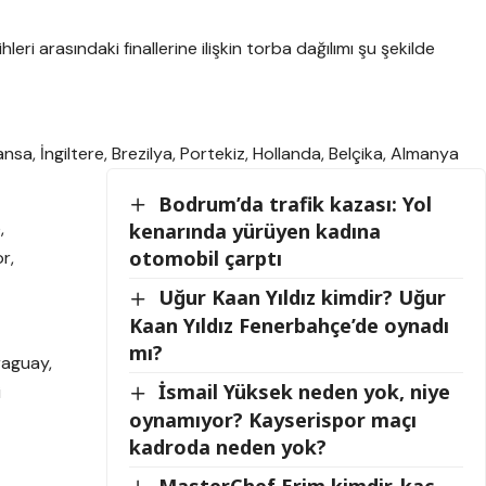
i arasındaki finallerine ilişkin torba dağılımı şu şekilde
nsa, İngiltere, Brezilya, Portekiz, Hollanda, Belçika, Almanya
Bodrum’da trafik kazası: Yol
,
kenarında yürüyen kadına
otomobil çarptı
r,
Uğur Kaan Yıldız kimdir? Uğur
Kaan Yıldız Fenerbahçe’de oynadı
mı?
raguay,
İsmail Yüksek neden yok, niye
i
oynamıyor? Kayserispor maçı
kadroda neden yok?
MasterChef Erim kimdir, kaç