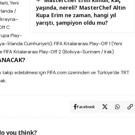
aiti, Yeni
yaşında, nereli? MasterChef Altın
rlanda /
Kupa Erim ne zaman, hangi yıl
(Ukrayna–
yarıştı, şampiyon oldu mu?
Off C
rupa Play-
rlanda Cumhuriyeti); FIFA Kıtalararası Play-Off 1 (Yeni
IFA Kıtalararası Play-Off 2 (Bolivya–Surinam / Irak)
ANACAK?
n takip edebilmesi için FIFA.com üzerinden ve Türkiye’de TRT
ak.
Facebook
o you think?