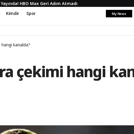
 Yayında! HBO Max Geri Adım Atmadı
Kimdir
Spor
My News
 hangi kanalda?
ra çekimi hangi ka