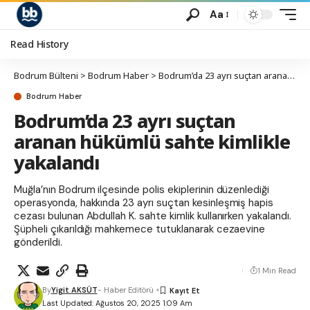
Aa
Read History
Bodrum Bülteni
>
Bodrum Haber
>
Bodrum’da 23 ayrı suçtan aranan hükümlü sahte kimlikle yakalandı
Bodrum Haber
Bodrum’da 23 ayrı suçtan
aranan hükümlü sahte kimlikle
yakalandı
Muğla’nın Bodrum ilçesinde polis ekiplerinin düzenlediği
operasyonda, hakkında 23 ayrı suçtan kesinleşmiş hapis
cezası bulunan Abdullah K. sahte kimlik kullanırken yakalandı.
Şüpheli çıkarıldığı mahkemece tutuklanarak cezaevine
gönderildi.
1 Min Read
By
Yigit AKSÜT
- Haber Editörü
Last Updated: Ağustos 20, 2025 1:09 Am