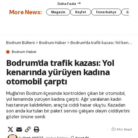
Daha Fazla
More News:
Magazin
Keşfet
Fenerbahçe
Galata
Bodrum Bülteni
>
Bodrum Haber
>
Bodrum’da trafik kazası: Yol kenarında yürüyen kadına otomobil çarptı
Bodrum Haber
Bodrum’da trafik kazası: Yol
kenarında yürüyen kadına
otomobil çarptı
Muğla’nın Bodrum ilçesinde kontrolden çıkan bir otomobil,
yol kenarında yürüyen kadına çarptı. Ağır yaralanan kadın
hastaneye kaldırılırken, araçta ciddi hasar oluştu. Kazadan
son anda kurtulan bir paket servisi çalışanı olayın ciddiyetini
gözler önüne serdi.
1 Min Read
By
Yigit AKSÜT
- Haber Editörü