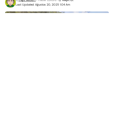
Last Updated: Ağustos 20, 2025 1:04 Am
Muğla’nın Bodrum ilçesinde meydana gelen trafik kazasında,
yol kenarında yürüyen bir kadın otomobilin çarpması sonucu
ağır yaralandı. Edinilen bilgilere göre kaza, Bitez–Konacık
yolu üzerinde bulunan Atatürk Bulvarı’nda gerçekleşti. Seyir
halinde ilerleyen kapalı kasa aracın sürücüsü, direksiyon
hakimiyetini kaybederek yol kenarındaki kadına çarptı.