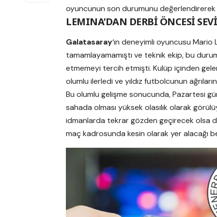
oyuncunun son durumunu değerlendirerek ilk
LEMINA’DAN DERBİ ÖNCESİ SEV
Galatasaray
‘ın deneyimli oyuncusu Mario L
tamamlayamamıştı ve teknik ekip, bu durum
etmemeyi tercih etmişti. Kulüp içinden gelen
olumlu ilerledi ve yıldız futbolcunun ağrıları
Bu olumlu gelişme sonucunda, Pazartesi gü
sahada olması yüksek olasılık olarak görül
idmanlarda tekrar gözden geçirecek olsa d
maç kadrosunda kesin olarak yer alacağı beli