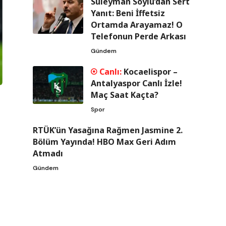
Süleyman Soylu’dan Sert
Yanıt: Beni İffetsiz
Ortamda Arayamaz! O
Telefonun Perde Arkası
Gündem
Kocaelispor –
Antalyaspor Canlı İzle!
Maç Saat Kaçta?
Spor
RTÜK’ün Yasağına Rağmen Jasmine 2.
Bölüm Yayında! HBO Max Geri Adım
Atmadı
Gündem