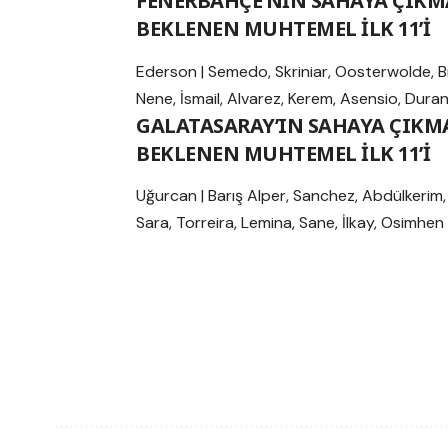
FENERBAHÇE’NİN SAHAYA ÇIKM
BEKLENEN MUHTEMEL İLK 11’İ
Ederson | Semedo, Skriniar, Oosterwolde, 
Nene, İsmail, Alvarez, Kerem, Asensio, Dura
GALATASARAY’IN SAHAYA ÇIKM
BEKLENEN MUHTEMEL İLK 11’İ
Uğurcan | Barış Alper, Sanchez, Abdülkerim
Sara, Torreira, Lemina, Sane, İlkay, Osimhen