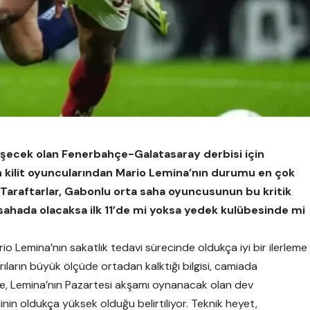
eşecek olan Fenerbahçe-Galatasaray derbisi için
ın kilit oyuncularından Mario Lemina’nın durumu en çok
 Taraftarlar, Gabonlu orta saha oyuncusunun bu kritik
hada olacaksa ilk 11’de mi yoksa yedek kulübesinde mi
io Lemina’nın sakatlık tedavi sürecinde oldukça iyi bir ilerleme
 ağrıların büyük ölçüde ortadan kalktığı bilgisi, camiada
re, Lemina’nın Pazartesi akşamı oynanacak olan dev
in oldukça yüksek olduğu belirtiliyor. Teknik heyet,