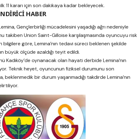
 11 kararı için son dakikaya kadar bekleyecek.
İNDİRİCİ HABER
emina, Gençlerbirliği mücadelesini yaşadığı ağrı nedeniyle
u takiben Union Saint-Gilloise karşılaşmasında oyuncuyu risk
 bilgilere göre, Lemina’nın tedavi süreci beklenen şekilde
nın büyük ölçüde azaldığı teyit edildi.
nü Kadıköy’de oynanacak olan hayati derbide Lemina’nın
üyor. Teknik heyet, oyuncunun fiziksel durumunu son
a, beklenmedik bir durum yaşanmadığı takdirde Lemina’nın
rtiliyor.