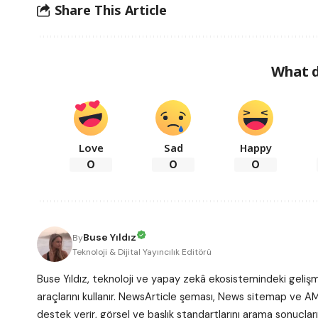
Share This Article
What d
Love
Sad
Happy
0
0
0
Buse Yıldız
By
Teknoloji & Dijital Yayıncılık Editörü
Buse Yıldız, teknoloji ve yapay zekâ ekosistemindeki gelişme
araçlarını kullanır. NewsArticle şeması, News sitemap ve AM
destek verir, görsel ve başlık standartlarını arama sonuçlar