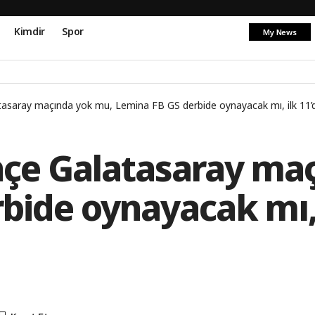
iz Ortamda Arayamaz! O Telefonun Perde Arkası
Kimdir
Spor
My News
asaray maçında yok mu, Lemina FB GS derbide oynayacak mı, ilk 11’
çe Galatasaray ma
bide oynayacak mı, 