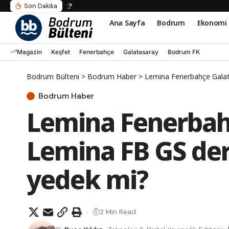
Süleyman Soylu’dan Sert Yanıt: Beni İffets
Son Dakika
Ana Sayfa
Bodrum
Ekonomi
Magazin
Keşfet
Fenerbahçe
Galatasaray
Bodrum FK
Bodrum Bülteni
>
Bodrum Haber
>
Lemina Fenerbahçe Galat
Bodrum Haber
Lemina Fenerbah
Lemina FB GS der
yedek mi?
2 Min Read