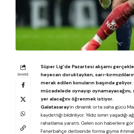
Süper Lig’de Pazartesi akşamı gerçekl
heyecan doruktayken, sarı-kırmızılılar
SHARE
merak edilen konuların başında geliyor.
mücadelede oynayıp oynamayacağını, sa
yer alacağını öğrenmek istiyor.
Galatasaray
‘ın dinamik orta saha gücü Mar
kaydettiği bildiriliyor. Yıldız ismin yaşadığı
rahatlama yarattı. Gelen son haberlere gö
Fenerbahçe derbisinde forma giyme ihtimalin