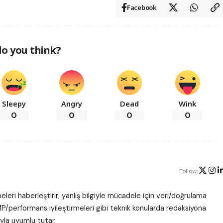
Facebook
o you think?
Sleepy
Angry
Dead
Wink
0
0
0
0
Follow:
leri haberleştirir; yanlış bilgiyle mücadele için veri/doğrulama
P/performans iyileştirmeleri gibi teknik konularda redaksiyona
ıyla uyumlu tutar.