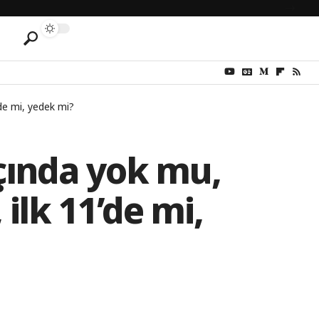
de mi, yedek mi?
çında yok mu,
ilk 11’de mi,