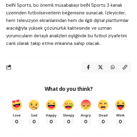
beIN Sports, bu önemli müsabakayı beIN Sports 3 kanalı
üzerinden futbolseverlerin beğenisine sunacak. İzleyiciler,
hem televizyon ekranlarından hem de ilgili dijital platformlar
aracılığıyla yüksek çözünürlük kalitesinde ve uzman
yorumcuların detaylı analizleri eşliğinde bu futbol ziyafetini
canlı olarak takip etme imkanına sahip olacak.
What do you think?
Love
Sad
Happy
Sleepy
Angry
Dead
Wink
0
0
0
0
0
0
0