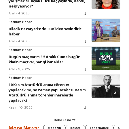
yarışmacısı Başak Cücü kaç yaşında, nereli,
ne iş yapıyor?
Aralık 4, 2025
Bodrum Haber
Bilecik Pazaryeri’nde TOKİ’den sevindirici
haber
Aralık 4, 2025
Bodrum Haber
Bugün maç var mı? 5 Aralık Cuma bugün
kimin maçı var, hangi kanalda?
Aralık 5, 2025
Bodrum Haber
10 Kasım Atatürk’ü anma törenleri
yapılacak mı, ne zaman yapılacak? 10 Kasım
Atatürk’ü anma törenleri nerelerde
yapılacak?
Kasım 10, 2025
Daha Fazla
More News:
Magazin
Keşfet
Fenerbahçe
Galata