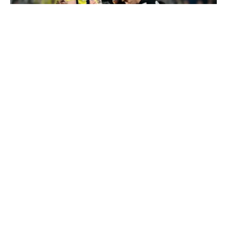
Futbolseverler, Trendyol Süper Lig’in 12. haftasında
heyecanın zirveye çıkacağı bir akşam için geri sayıma
başladı. Peki, Fenerbahçe Kayserispor maçı ne
zaman, saat kaçta? Fenerbahçe Kayserispor maçı
hangi kanalda, nerede izlenir? Fenerbahçe
Kayserispor maçına dair tüm detaylar…
Trendyol Süper Lig’de on ikinci hafta heyecanı, futbol
gündeminin zirvesine yerleşen ve sonucu merakla beklenen
bir karşılaşma ile devam ederken, ligin iddialı ekiplerinden
Fenerbahçe, bu akşam Zecorner Kayserispor’u kendi evinde
ağırlamaya hazırlanıyor.