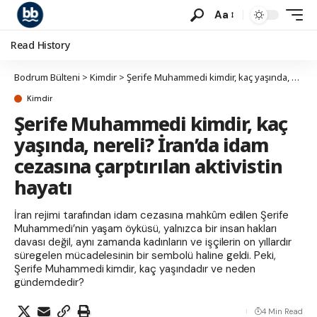
Aa
Read History
Bodrum Bülteni
>
Kimdir
>
Şerife Muhammedi kimdir, kaç yaşında, nereli? İran’da idam cezasına çarptırılan aktivistin hayatı
Kimdir
Şerife Muhammedi kimdir, kaç
yaşında, nereli? İran’da idam
cezasına çarptırılan aktivistin
hayatı
İran rejimi tarafından idam cezasına mahkûm edilen Şerife
Muhammedi’nin yaşam öyküsü, yalnızca bir insan hakları
davası değil, aynı zamanda kadınların ve işçilerin on yıllardır
süregelen mücadelesinin bir sembolü haline geldi. Peki,
Şerife Muhammedi kimdir, kaç yaşındadır ve neden
gündemdedir?
4 Min Read