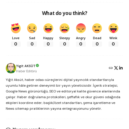
What do you think?
Love
Sad
Happy
Sleepy
Angry
Dead
Wink
0
0
0
0
0
0
0
Yigit AKSÜT
Haber Editörü
Yiğit Aksüt, haber odası süreçlerini dijital yayıncılık standartlarıyla
uyumlu hâle getiren deneyimli bir yayın yöneticisidir. İçerik stratejisi,
Google News görünürlüğü, SEO ve editoryal kalite güvence alanlarında
çalışır. Haber doğrulama protokolleri, şeffaflık ve okur güveni odağında
ekipleri koordine eder; başlık/özet standartları, şema işaretleme ve
News sitemap pratiklerinin yayına entegrasyonunu yönetir.