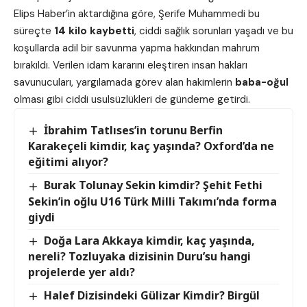
Elips Haber’in aktardığına göre, Şerife Muhammedi bu
süreçte
14 kilo kaybetti
, ciddi sağlık sorunları yaşadı ve bu
koşullarda adil bir savunma yapma hakkından mahrum
bırakıldı. Verilen idam kararını eleştiren insan hakları
savunucuları, yargılamada görev alan hakimlerin
baba-oğul
olması gibi ciddi usulsüzlükleri de gündeme getirdi.
İbrahim Tatlıses’in torunu Berfin
Karakeçeli kimdir, kaç yaşında? Oxford’da ne
eğitimi alıyor?
Burak Tolunay Sekin kimdir? Şehit Fethi
Sekin’in oğlu U16 Türk Milli Takımı’nda forma
giydi
Doğa Lara Akkaya kimdir, kaç yaşında,
nereli? Tozluyaka dizisinin Duru’su hangi
projelerde yer aldı?
Halef Dizisindeki Gülizar Kimdir? Birgül