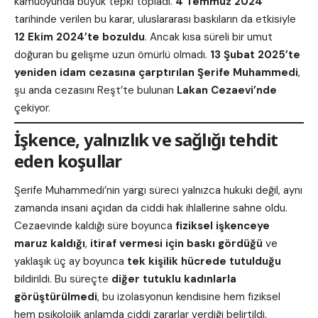
kamuoyunda büyük tepki topladı.
4 Temmuz 2024
tarihinde verilen bu karar, uluslararası baskıların da etkisiyle
12 Ekim 2024’te bozuldu
. Ancak kısa süreli bir umut
doğuran bu gelişme uzun ömürlü olmadı.
13 Şubat 2025’te
yeniden idam cezasına çarptırılan Şerife Muhammedi
,
şu anda cezasını Reşt’te bulunan
Lakan Cezaevi’nde
çekiyor.
İşkence, yalnızlık ve sağlığı tehdit
eden koşullar
Şerife Muhammedi’nin yargı süreci yalnızca hukuki değil, aynı
zamanda insani açıdan da ciddi hak ihlallerine sahne oldu.
Cezaevinde kaldığı süre boyunca
fiziksel işkenceye
maruz kaldığı
,
itiraf vermesi için baskı gördüğü
ve
yaklaşık üç ay boyunca
tek kişilik hücrede tutulduğu
bildirildi. Bu süreçte
diğer tutuklu kadınlarla
görüştürülmedi
, bu izolasyonun kendisine hem fiziksel
hem psikolojik anlamda ciddi zararlar verdiği belirtildi.