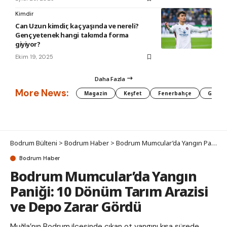
Kimdir
Can Uzun kimdir, kaç yaşında ve nereli?
Genç yetenek hangi takımda forma
giyiyor?
Ekim 19, 2025
Daha Fazla
More News:
Magazin
Keşfet
Fenerbahçe
Galata
Bodrum Bülteni
>
Bodrum Haber
>
Bodrum Mumcular’da Yangın Paniği: 10 Dönüm Tarım Arazisi ve Depo Zarar Gördü
Bodrum Haber
Bodrum Mumcular’da Yangın
Paniği: 10 Dönüm Tarım Arazisi
ve Depo Zarar Gördü
Muğla’nın Bodrum ilçesinde çıkan ot yangını kısa sürede