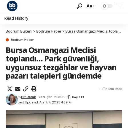
Aa
Read History
Bodrum Bülteni
>
Bodrum Haber
>
Bursa Osmangazi Meclisi toplandı… Park güvenliği, uygunsuz tezgâhlar ve hayvan pazarı talepleri gündemde
Bodrum Haber
Bursa Osmangazi Meclisi
toplandı… Park güvenliği,
uygunsuz tezgâhlar ve hayvan
pazarı talepleri gündemde
5 Min Read
By
Elif Demir
- Yazı İşleri Müdürü
Last Updated: Aralık 4, 2025 4:39 Pm