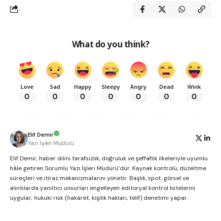
What do you think?
Love
Sad
Happy
Sleepy
Angry
Dead
Wink
0
0
0
0
0
0
0
Elif Demir
Yazı İşleri Müdürü
Elif Demir, haber dilini tarafsızlık, doğruluk ve şeffaflık ilkeleriyle uyumlu
hâle getiren Sorumlu Yazı İşleri Müdürü’dür. Kaynak kontrolü, düzeltme
süreçleri ve itiraz mekanizmalarını yönetir. Başlık, spot, görsel ve
alıntılarda yanıltıcı unsurları engelleyen editoryal kontrol listelerini
uygular; hukuki risk (hakaret, kişilik hakları, telif) denetimi yapar.