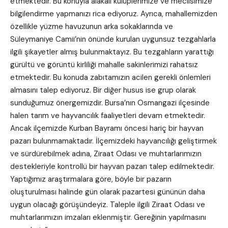
etmektedir. Bu konuyla alakalı kulüplerimize ve meclisimize
bilgilendirme yapmanızı rica ediyoruz. Ayrıca, mahallemizden
özellikle yüzme havuzunun arka sokaklarında ve
Süleymaniye Camii’nin önünde kurulan uygunsuz tezgahlarla
ilgili şikayetler almış bulunmaktayız. Bu tezgahların yarattığı
gürültü ve görüntü kirliliği mahalle sakinlerimizi rahatsız
etmektedir. Bu konuda zabıtamızın acilen gerekli önlemleri
almasını talep ediyoruz. Bir diğer husus ise grup olarak
sunduğumuz önergemizdir. Bursa’nın Osmangazi ilçesinde
halen tarım ve hayvancılık faaliyetleri devam etmektedir.
Ancak ilçemizde Kurban Bayramı öncesi hariç bir hayvan
pazarı bulunmamaktadır. İlçemizdeki hayvancılığı geliştirmek
ve sürdürebilmek adına, Ziraat Odası ve muhtarlarımızın
destekleriyle kontrollü bir hayvan pazarı talep edilmektedir.
Yaptığımız araştırmalara göre, böyle bir pazarın
oluşturulması halinde gün olarak pazartesi gününün daha
uygun olacağı görüşündeyiz. Taleple ilgili Ziraat Odası ve
muhtarlarımızın imzaları eklenmiştir. Gereğinin yapılmasını