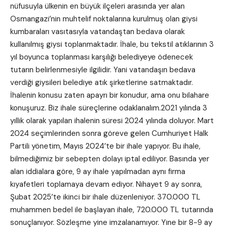
nüfusuyla ülkenin en büyük ilçeleri arasında yer alan
Osmangazi’nin muhtelif noktalarına kurulmuş olan giysi
kumbaraları vasıtasıyla vatandaştan bedava olarak
kullanılmış giysi toplanmaktadır. İhale, bu tekstil atıklarının 3
yıl boyunca toplanması karşılığı belediyeye ödenecek
tutarın belirlenmesiyle ilgilidir. Yani vatandaşın bedava
verdiği giysileri belediye atık şirketlerine satmaktadır.
İhalenin konusu zaten apayrı bir konudur, ama onu bilahare
konuşuruz. Biz ihale süreçlerine odaklanalım.2021 yılında 3
yıllık olarak yapılan ihalenin süresi 2024 yılında doluyor. Mart
2024 seçimlerinden sonra göreve gelen Cumhuriyet Halk
Partili yönetim, Mayıs 2024’te bir ihale yapıyor. Bu ihale,
bilmediğimiz bir sebepten dolayı iptal ediliyor. Basında yer
alan iddialara göre, 9 ay ihale yapılmadan aynı firma
kıyafetleri toplamaya devam ediyor. Nihayet 9 ay sonra,
Şubat 2025’te ikinci bir ihale düzenleniyor. 370.000 TL
muhammen bedel ile başlayan ihale, 720.000 TL tutarında
sonuçlanıyor. Sözleşme yine imzalanamıyor. Yine bir 8-9 ay