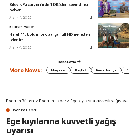
Bilecik Pazaryeri’nde TOKİ’den sevindirici
haber
Aralık 4, 2025
Bodrum Haber
Halef 11. bölüm tek parça full HD nereden
izlenir?
Aralık 4, 2025
Daha Fazla
More News:
Magazin
Keşfet
Fenerbahçe
Galata
Bodrum Bülteni
>
Bodrum Haber
>
Ege kıyılarına kuvvetli yağış uyarısı
Bodrum Haber
Ege kıyılarına kuvvetli yağış
uyarısı