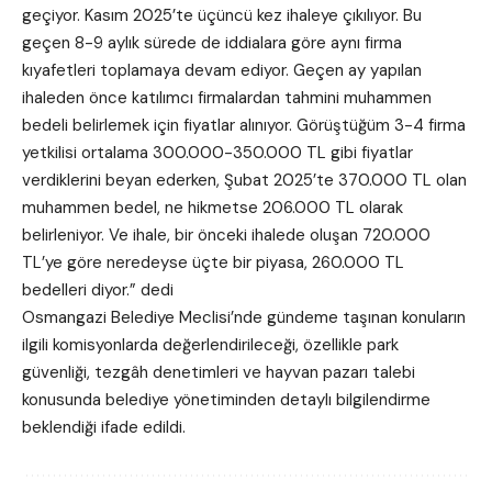
geçiyor. Kasım 2025’te üçüncü kez ihaleye çıkılıyor. Bu
geçen 8-9 aylık sürede de iddialara göre aynı firma
kıyafetleri toplamaya devam ediyor. Geçen ay yapılan
ihaleden önce katılımcı firmalardan tahmini muhammen
bedeli belirlemek için fiyatlar alınıyor. Görüştüğüm 3-4 firma
yetkilisi ortalama 300.000-350.000 TL gibi fiyatlar
verdiklerini beyan ederken, Şubat 2025’te 370.000 TL olan
muhammen bedel, ne hikmetse 206.000 TL olarak
belirleniyor. Ve ihale, bir önceki ihalede oluşan 720.000
TL’ye göre neredeyse üçte bir piyasa, 260.000 TL
bedelleri diyor.” dedi
Osmangazi Belediye Meclisi’nde gündeme taşınan konuların
ilgili komisyonlarda değerlendirileceği, özellikle park
güvenliği, tezgâh denetimleri ve hayvan pazarı talebi
konusunda belediye yönetiminden detaylı bilgilendirme
beklendiği ifade edildi.