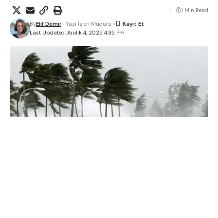
1 Min Read
By
Elif Demir
- Yazı İşleri Müdürü
Last Updated: Aralık 4, 2025 4:35 Pm
Meteoroloji’den yurda geniş kapsamlı hava uyarısı
geldi. Bugün iç ve batı bölgelerde bulutlu hava etkili