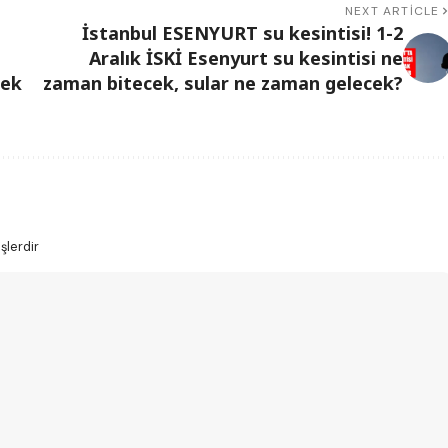
NEXT ARTICLE
İstanbul ESENYURT su kesintisi! 1-2
Aralık İSKİ Esenyurt su kesintisi ne
dek
zaman bitecek, sular ne zaman gelecek?
şlerdir