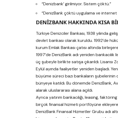
“Denizbank’ girilmiyor. Sistem çöktü.”
“DenizBank çöktü uygulama ve internet ban
DENİZBANK HAKKINDA KISA Bİ
Türkiye Denizciler Bankası, 1938 yılında ge
devlet bankası olarak kuruldu. 1992’de hüküm
kurum Emlak Bankası çatısı altında birleşerek t
1997’de DenizBank adı yeniden bankacılık l
üç şubeyle birlikte satışa çıkarıldı. Lisansı Z
Eylül ayında faaliyetler yeniden başladı. Ye
büyüme süreci bazı bankaların şubelerinin 
bünyeye katıldı. Bu dönemde DenizBank, Av
alarak uluslararası alana açıldı.
Ayrıca yatırım bankacılığı, leasing, faktöring 
birçok finansal hizmeti portföyüne ekleyer
DenizBank Finansal Hizmetler Grubu adı alt