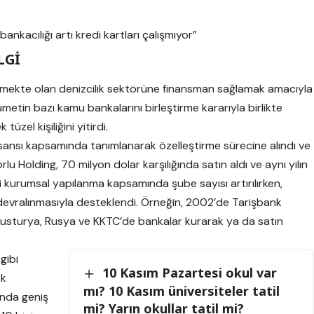
kacılığı artı kredi kartları çalışmıyor”
LGİ
lişmekte olan denizcilik sektörüne finansman sağlamak amacıyla
etin bazı kamu bankalarını birleştirme kararıyla birlikte
üzel kişiliğini yitirdi.
isansı kapsamında tanımlanarak özelleştirme sürecine alındı ve
orlu Holding, 70 milyon dolar karşılığında satın aldı ve aynı yılın
ni kurumsal yapılanma kapsamında şube sayısı artırılırken,
devralınmasıyla desteklendi. Örneğin, 2002’de Tarişbank
usturya, Rusya ve KKTC’de bankalar kurarak ya da satın
gibi
10 Kasım Pazartesi okul var
ek
mı? 10 Kasım üniversiteler tatil
ında geniş
mi? Yarın okullar tatil mi?