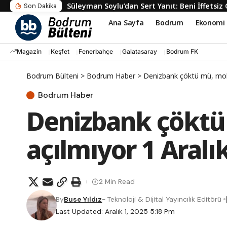
Süleyman Soylu’dan Sert Yanıt: Beni İffets
Son Dakika
Ana Sayfa
Bodrum
Ekonomi
Magazin
Keşfet
Fenerbahçe
Galatasaray
Bodrum FK
Bodrum Bülteni
>
Bodrum Haber
>
Denizbank çöktü mü, mobi
Bodrum Haber
Denizbank çöktü
açılmıyor 1 Aralı
2 Min Read
By
Buse Yıldız
- Teknoloji & Dijital Yayıncılık Editörü
Last Updated: Aralık 1, 2025 5:18 Pm