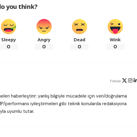
o you think?
Sleepy
Angry
Dead
Wink
0
0
0
0
Follow:
leri haberleştirir; yanlış bilgiyle mücadele için veri/doğrulama
P/performans iyileştirmeleri gibi teknik konularda redaksiyona
ıyla uyumlu tutar.