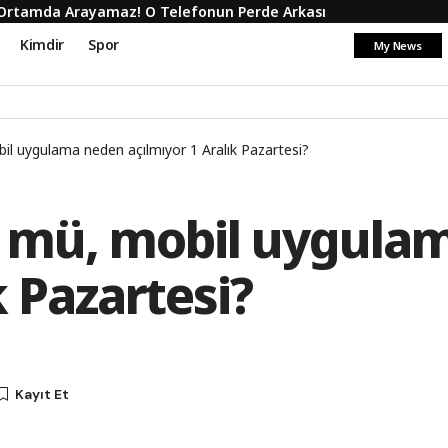
iz Ortamda Arayamaz! O Telefonun Perde Arkası
Kimdir
Spor
My News
l uygulama neden açılmıyor 1 Aralık Pazartesi?
 mü, mobil uygula
k Pazartesi?