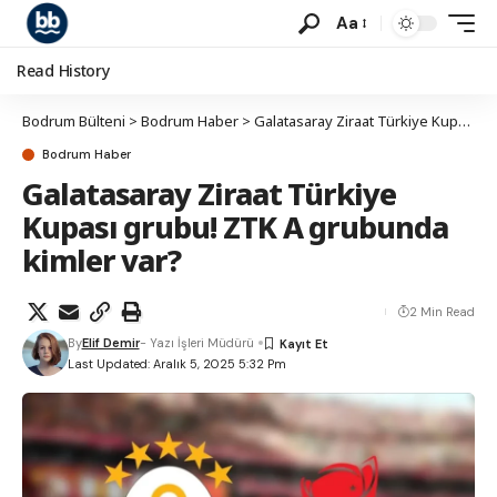
Aa
Read History
Bodrum Bülteni
>
Bodrum Haber
>
Galatasaray Ziraat Türkiye Kupası grubu! ZTK A grubunda kimler var?
Bodrum Haber
Galatasaray Ziraat Türkiye
Kupası grubu! ZTK A grubunda
kimler var?
2 Min Read
By
Elif Demir
- Yazı İşleri Müdürü
Last Updated: Aralık 5, 2025 5:32 Pm