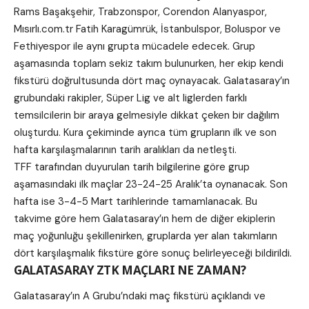
Rams Başakşehir, Trabzonspor, Corendon Alanyaspor,
Mısırlı.com.tr Fatih Karagümrük, İstanbulspor, Boluspor ve
Fethiyespor ile aynı grupta mücadele edecek. Grup
aşamasında toplam sekiz takım bulunurken, her ekip kendi
fikstürü doğrultusunda dört maç oynayacak. Galatasaray’ın
grubundaki rakipler, Süper Lig ve alt liglerden farklı
temsilcilerin bir araya gelmesiyle dikkat çeken bir dağılım
oluşturdu. Kura çekiminde ayrıca tüm grupların ilk ve son
hafta karşılaşmalarının tarih aralıkları da netleşti.
TFF tarafından duyurulan tarih bilgilerine göre grup
aşamasındaki ilk maçlar 23-24-25 Aralık’ta oynanacak. Son
hafta ise 3-4-5 Mart tarihlerinde tamamlanacak. Bu
takvime göre hem Galatasaray’ın hem de diğer ekiplerin
maç yoğunluğu şekillenirken, gruplarda yer alan takımların
dört karşılaşmalık fikstüre göre sonuç belirleyeceği bildirildi.
GALATASARAY ZTK MAÇLARI NE ZAMAN?
Galatasaray’ın A Grubu’ndaki maç fikstürü açıklandı ve