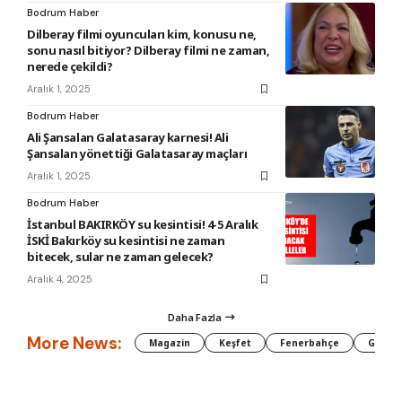
Bodrum Haber
Dilberay filmi oyuncuları kim, konusu ne,
sonu nasıl bitiyor? Dilberay filmi ne zaman,
nerede çekildi?
Aralık 1, 2025
Bodrum Haber
Ali Şansalan Galatasaray karnesi! Ali
Şansalan yönettiği Galatasaray maçları
Aralık 1, 2025
Bodrum Haber
İstanbul BAKIRKÖY su kesintisi! 4-5 Aralık
İSKİ Bakırköy su kesintisi ne zaman
bitecek, sular ne zaman gelecek?
Aralık 4, 2025
Daha Fazla
More News:
Magazin
Keşfet
Fenerbahçe
Galata