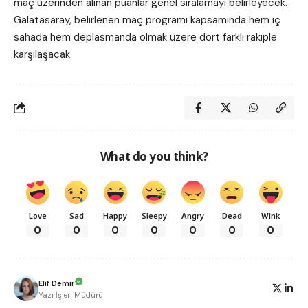
maç üzerinden alınan puanlar genel sıralamayı belirleyecek.
Galatasaray, belirlenen maç programı kapsamında hem iç
sahada hem deplasmanda olmak üzere dört farklı rakiple
karşılaşacak.
What do you think?
Love
Sad
Happy
Sleepy
Angry
Dead
Wink
0
0
0
0
0
0
0
Elif Demir
Yazı İşleri Müdürü