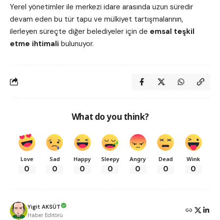
Yerel yönetimler ile merkezi idare arasında uzun süredir
devam eden bu tür tapu ve mülkiyet tartışmalarının,
ilerleyen süreçte diğer belediyeler için de
emsal teşkil
etme ihtimali
bulunuyor.
What do you think?
Love
Sad
Happy
Sleepy
Angry
Dead
Wink
0
0
0
0
0
0
0
Yigit AKSÜT
Haber Editörü