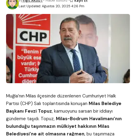
By
Yigit AKSÜT
- Haber Editörü
Last Updated: Ağustos 20, 2025 4:26 Pm
Muğla’nın Milas ilçesinde düzenlenen Cumhuriyet Halk
Partisi (CHP) Salı toplantısında konuşan
Milas Belediye
Başkanı Fevzi Topuz
, kamuoyunu sarsan bir iddiayı
gündeme taşıdı. Topuz,
Milas-Bodrum Havalimanı’nın
bulunduğu taşınmazın mülkiyet hakkının Milas
Belediyesi’ne ait olmasına rağmen
, bu taşınmaza