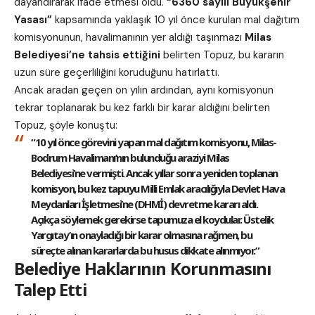
dayandırarak ifade etmesi oldu.
“6360 sayılı Büyükşehir
Yasası”
kapsamında yaklaşık 10 yıl önce kurulan mal dağıtım
komisyonunun, havalimanının yer aldığı taşınmazı
Milas
Belediyesi’ne tahsis ettiğini
belirten Topuz, bu kararın
uzun süre geçerliliğini koruduğunu hatırlattı.
Ancak aradan geçen on yılın ardından, aynı komisyonun
tekrar toplanarak bu kez farklı bir karar aldığını belirten
Topuz, şöyle konuştu:
“10 yıl önce görevini yapan mal dağıtım komisyonu, Milas-
Bodrum Havalimanı’nın bulunduğu araziyi Milas
Belediyesi’ne vermişti. Ancak yıllar sonra yeniden toplanan
komisyon, bu kez tapuyu
Milli Emlak aracılığıyla Devlet Hava
Meydanları İşletmesi’ne (DHMİ)
devretme kararı aldı.
Açıkça söylemek gerekirse
tapumuza el koydular
. Üstelik
Yargıtay’ın onayladığı bir karar olmasına rağmen
, bu
süreçte alınan kararlarda bu husus dikkate alınmıyor.”
Belediye Haklarının Korunmasını
Talep Etti