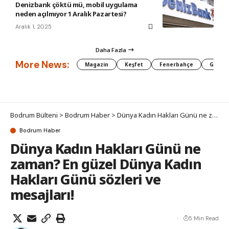
Denizbank çöktü mü, mobil uygulama
neden açılmıyor 1 Aralık Pazartesi?
Aralık 1, 2025
Daha Fazla
More News:
Magazin
Keşfet
Fenerbahçe
Galata
Bodrum Bülteni
>
Bodrum Haber
>
Dünya Kadın Hakları Günü ne zaman? En güzel Dünya Kadın Hakları Günü sözleri ve mesajları!
Bodrum Haber
Dünya Kadın Hakları Günü ne
zaman? En güzel Dünya Kadın
Hakları Günü sözleri ve
mesajları!
5 Min Read