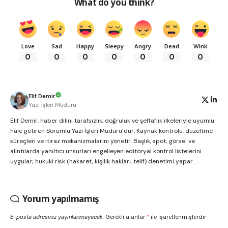
What do you think?
Love
Sad
Happy
Sleepy
Angry
Dead
Wink
0
0
0
0
0
0
0
Elif Demir
Yazı İşleri Müdürü
Elif Demir, haber dilini tarafsızlık, doğruluk ve şeffaflık ilkeleriyle uyumlu
hâle getiren Sorumlu Yazı İşleri Müdürü’dür. Kaynak kontrolü, düzeltme
süreçleri ve itiraz mekanizmalarını yönetir. Başlık, spot, görsel ve
alıntılarda yanıltıcı unsurları engelleyen editoryal kontrol listelerini
uygular; hukuki risk (hakaret, kişilik hakları, telif) denetimi yapar.
Yorum yapılmamış
E-posta adresiniz yayınlanmayacak.
Gerekli alanlar
*
ile işaretlenmişlerdir