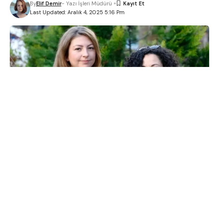
By
Elif Demir
- Yazı İşleri Müdürü
Last Updated: Aralık 4, 2025 5:16 Pm
Dünya genelinde kadınların sosyal, siyasal ve
ekonomik haklarına dikkat çekmek amacıyla kutlanan
Dünya Kadın Hakları Günü, her yıl kutlanıyor. Peki,
Dünya Kadın Hakları Günü ne zaman? En güzel Dünya
Kadın Hakları Günü sözleri ve mesajları!