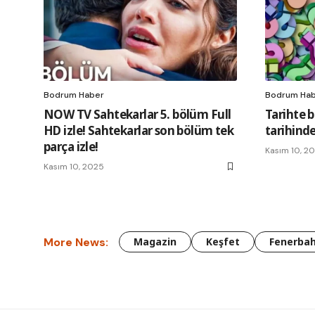
Bodrum Haber
Bodrum Ha
NOW TV Sahtekarlar 5. bölüm Full
Tarihte 
HD izle! Sahtekarlar son bölüm tek
tarihinde
parça izle!
Kasım 10, 2
Kasım 10, 2025
More News:
Magazin
Keşfet
Fenerba