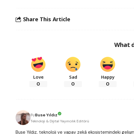
Share This Article
What d
Love
Sad
Happy
0
0
0
Buse Yıldız
By
Teknoloji & Dijital Yayıncılık Editörü
Buse Yıldız, teknoloji ve yapay zekâ ekosistemindeki gelişme