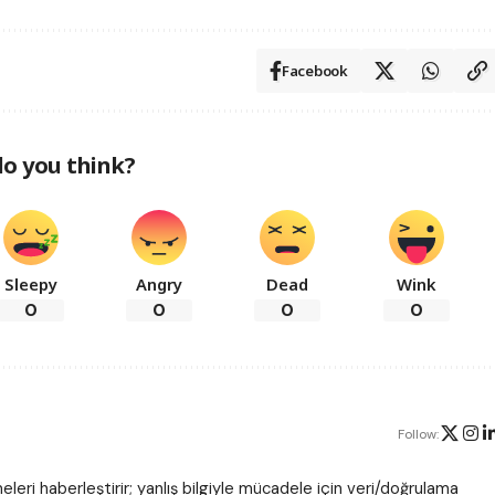
Facebook
o you think?
Sleepy
Angry
Dead
Wink
0
0
0
0
Follow:
leri haberleştirir; yanlış bilgiyle mücadele için veri/doğrulama