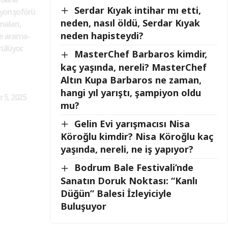
Serdar Kıyak intihar mı etti,
yon şoförü
neden, nasıl öldü, Serdar Kıyak
maları,
neden hapisteydi?
de arama-
ülüyor.
MasterChef Barbaros kimdir,
kaç yaşında, nereli? MasterChef
Altın Kupa Barbaros ne zaman,
hangi yıl yarıştı, şampiyon oldu
5, 2025
mu?
Gelin Evi yarışmacısı Nisa
Köroğlu kimdir? Nisa Köroğlu kaç
yaşında, nereli, ne iş yapıyor?
Bodrum Bale Festivali’nde
Sanatın Doruk Noktası: “Kanlı
Düğün” Balesi İzleyiciyle
Buluşuyor