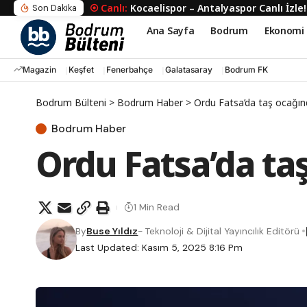
Kocaelispor – Antalyaspor Canlı İzle
Son Dakika
Ana Sayfa
Bodrum
Ekonomi
Magazin
Keşfet
Fenerbahçe
Galatasaray
Bodrum FK
Bodrum Bülteni
>
Bodrum Haber
>
Ordu Fatsa’da taş ocağın
Bodrum Haber
Ordu Fatsa’da ta
1 Min Read
By
Buse Yıldız
- Teknoloji & Dijital Yayıncılık Editörü
Last Updated: Kasım 5, 2025 8:16 Pm