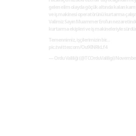
gelen elim olayda göçük altında kalan kam
ve iş makinesi operatörünü kurtarma çalış
Valimiz Sayın Muammer Erol’un nezaretin
kurtarma ekipleri ve iş makineleriyle sürdür
Temennimiz, işçilerimizin bir…
pic.twitter.com/Ou90NRkLf4
— Ordu Valiliği (@TCOrduValiligi)
November 