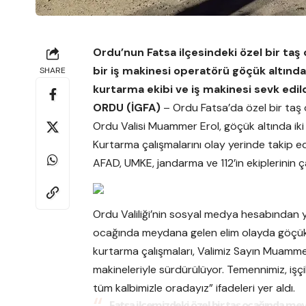
Ordu’nun Fatsa ilçesindeki özel bir ta
bir iş makinesi operatörü göçük altınd
SHARE
kurtarma ekibi ve iş makinesi sevk edil
ORDU (İGFA)
– Ordu Fatsa’da özel bir taş
Ordu Valisi Muammer Erol, göçük altında iki i
Kurtarma çalışmalarını olay yerinde takip e
AFAD, UMKE, jandarma ve 112’in ekiplerinin çalı
Ordu Valiliği’nin sosyal medya hesabından y
ocağında meydana gelen elim olayda göçük
kurtarma çalışmaları, Valimiz Sayın Muamme
makineleriyle sürdürülüyor. Temennimiz, işçil
tüm kalbimizle oradayız” ifadeleri yer aldı.
Fatsa ilçemizdeki özel bir taş ocağında m