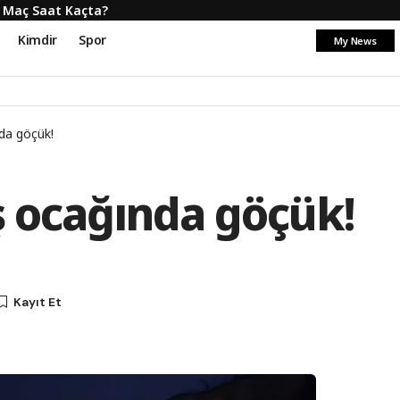
! Maç Saat Kaçta?
Kimdir
Spor
My News
da göçük!
ş ocağında göçük!