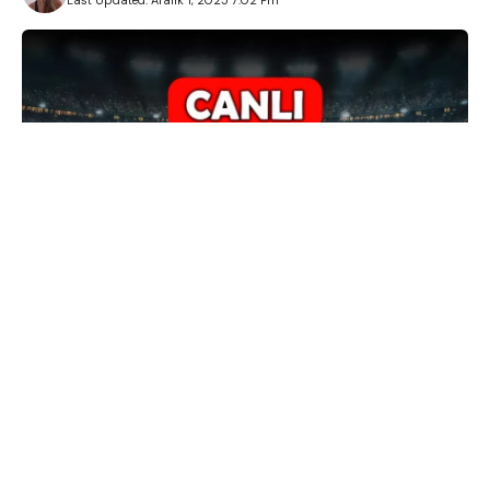
Last Updated: Aralık 1, 2025 7:02 Pm
Fenerbahçe Galatasaray canlı maç izle!
Futbolseverler 1 Aralık Şampiyonlar Ligi, UEFA Avrupa
Ligi, Konferans Ligi gibi Avrupa kupaları
mücadelelerini canlı yayın ile izlemenin yanı sıra
Premier Lig, Bundesliga, La Liga gibi dünyanın en
büyük liglerindeki maçların heyecanına ekran başında
ortak olmak için canlı maç kanallarını araştırıyor.