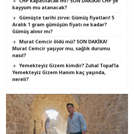
CHP kapatılacak mı? SON DAKİKA! CHP’ye
kayyum mu atanacak?
Gümüşte tarihi zirve: Gümüş fiyatları! 5
Aralık 1 gram gümüşün fiyatı ne kadar?
Gümüş alınır mı?
Murat Cemcir öldü mü? SON DAKİKA!
Murat Cemcir yaşıyor mu, sağlık durumu
nasıl?
Yemekteyiz Gizem kimdir? Zuhal Topal’la
Yemekteyiz Gizem Hanım kaç yaşında,
nereli?