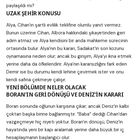
paylaşıldı mı?
UZAK ŞEHİR KONUSU
Alya, Cihan’ın şartlı evlilik teklifine olumlu yanıt vermez.
Bunun üzerine Cihan, Albora hakkındaki şikayetinden geri
adım atmaz ve Alya kendisini bir anda mahkeme sürecinin
ortasında bulur. Alya’nın bu kararı, Sadakat’in son kozunu
oynamasına neden olur; ancak bu girişim, Alya’yı ikna etmek
yerine daha da öfkelendirir. Alya’nın kararsızlığını fark eden
Demir ise bu durumu kendi lehine çevirmek ister ve onu
kendi safına çekmeye çalışır.
YENİ BÖLÜMDE NELER OLACAK
BORAN’IN GERİ DÖNÜŞÜ VE DENİZ’İN KARARI
Boran sonunda oğlunun karşısına çıkar; ancak Deniz’in kalbi
çoktan başka birine bağlanmıştır. “Baba” dediği Cihan’dan
vazgeçmeye hiç niyeti yoktur. Boran’ın dönüşü, Deniz’in
hayatında yeni bir kapı aralamak yerine daha büyük bir iç
hesaplaşmanın başlangıcı olur.