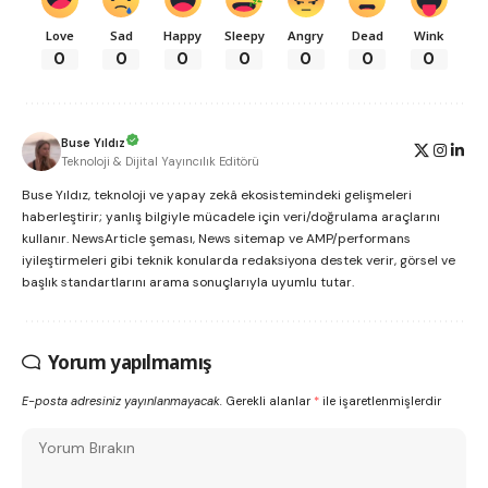
Love
Sad
Happy
Sleepy
Angry
Dead
Wink
0
0
0
0
0
0
0
Buse Yıldız
Teknoloji & Dijital Yayıncılık Editörü
Buse Yıldız, teknoloji ve yapay zekâ ekosistemindeki gelişmeleri
haberleştirir; yanlış bilgiyle mücadele için veri/doğrulama araçlarını
kullanır. NewsArticle şeması, News sitemap ve AMP/performans
iyileştirmeleri gibi teknik konularda redaksiyona destek verir, görsel ve
başlık standartlarını arama sonuçlarıyla uyumlu tutar.
Yorum yapılmamış
E-posta adresiniz yayınlanmayacak.
Gerekli alanlar
*
ile işaretlenmişlerdir