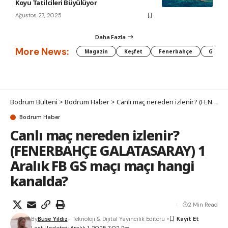
Koyu Tatilcileri Büyülüyor
Ağustos 27, 2025
Daha Fazla
More News:
Magazin
Keşfet
Fenerbahçe
Galata
Bodrum Bülteni
>
Bodrum Haber
>
Canlı maç nereden izlenir? (FENERBAHÇE GALATASARAY) 1 Aralık FB GS maçı maçı hangi kanalda?
Bodrum Haber
Canlı maç nereden izlenir?
(FENERBAHÇE GALATASARAY) 1
Aralık FB GS maçı maçı hangi
kanalda?
2 Min Read
By
Buse Yıldız
- Teknoloji & Dijital Yayıncılık Editörü