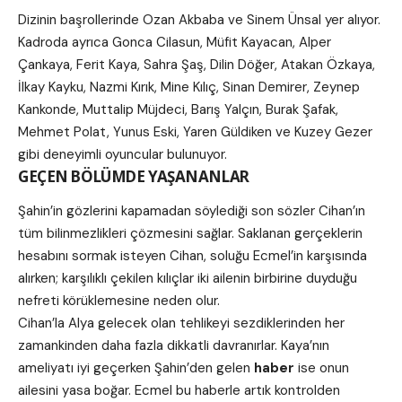
Dizinin başrollerinde Ozan Akbaba ve Sinem Ünsal yer alıyor.
Kadroda ayrıca Gonca Cilasun, Müfit Kayacan, Alper
Çankaya, Ferit Kaya, Sahra Şaş, Dilin Döğer, Atakan Özkaya,
İlkay Kayku, Nazmi Kırık, Mine Kılıç, Sinan Demirer, Zeynep
Kankonde, Muttalip Müjdeci, Barış Yalçın, Burak Şafak,
Mehmet Polat, Yunus Eski, Yaren Güldiken ve Kuzey Gezer
gibi deneyimli oyuncular bulunuyor.
GEÇEN BÖLÜMDE YAŞANANLAR
Şahin’in gözlerini kapamadan söylediği son sözler Cihan’ın
tüm bilinmezlikleri çözmesini sağlar. Saklanan gerçeklerin
hesabını sormak isteyen Cihan, soluğu Ecmel’in karşısında
alırken; karşılıklı çekilen kılıçlar iki ailenin birbirine duyduğu
nefreti körüklemesine neden olur.
Cihan’la Alya gelecek olan tehlikeyi sezdiklerinden her
zamankinden daha fazla dikkatli davranırlar. Kaya’nın
ameliyatı iyi geçerken Şahin’den gelen
haber
ise onun
ailesini yasa boğar. Ecmel bu haberle artık kontrolden