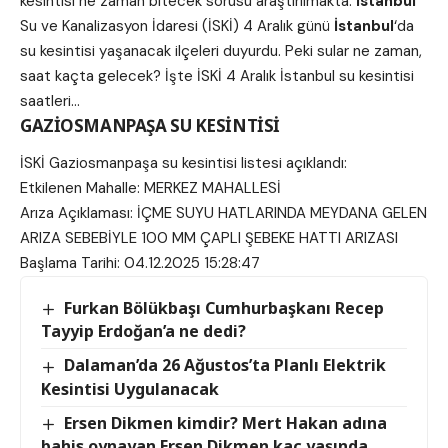
kesintisi ne zaman bitecek sorusu araştırılmakta.
İstanbul
Su ve Kanalizasyon İdaresi (İSKİ) 4 Aralık günü
İstanbul
‘da
su kesintisi yaşanacak ilçeleri duyurdu. Peki sular ne zaman,
saat kaçta gelecek? İşte İSKİ 4 Aralık İstanbul su kesintisi
saatleri…
GAZİOSMANPAŞA SU KESİNTİSİ
İSKİ Gaziosmanpaşa su kesintisi listesi açıklandı:
Etkilenen Mahalle: MERKEZ MAHALLESİ
Arıza Açıklaması: İÇME SUYU HATLARINDA MEYDANA GELEN
ARIZA SEBEBİYLE 100 MM ÇAPLI ŞEBEKE HATTI ARIZASI
Başlama Tarihi: 04.12.2025 15:28:47
Furkan Bölükbaşı Cumhurbaşkanı Recep
Tayyip Erdoğan’a ne dedi?
Dalaman’da 26 Ağustos’ta Planlı Elektrik
Kesintisi Uygulanacak
Ersen Dikmen kimdir? Mert Hakan adına
bahis oynayan Ersen Dikmen kaç yaşında,