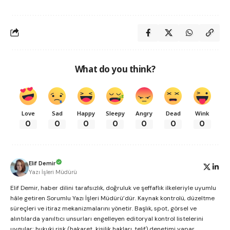
What do you think?
Love
Sad
Happy
Sleepy
Angry
Dead
Wink
0
0
0
0
0
0
0
Elif Demir
Yazı İşleri Müdürü
Elif Demir, haber dilini tarafsızlık, doğruluk ve şeffaflık ilkeleriyle uyumlu
hâle getiren Sorumlu Yazı İşleri Müdürü’dür. Kaynak kontrolü, düzeltme
süreçleri ve itiraz mekanizmalarını yönetir. Başlık, spot, görsel ve
alıntılarda yanıltıcı unsurları engelleyen editoryal kontrol listelerini
uygular; hukuki risk (hakaret, kişilik hakları, telif) denetimi yapar.