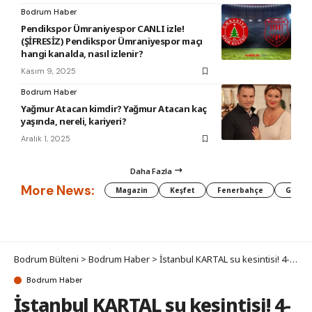
Bodrum Haber
Pendikspor Ümraniyespor CANLI izle!
(ŞİFRESİZ) Pendikspor Ümraniyespor maçı
hangi kanalda, nasıl izlenir?
Kasım 9, 2025
Bodrum Haber
Yağmur Atacan kimdir? Yağmur Atacan kaç
yaşında, nereli, kariyeri?
Aralık 1, 2025
Daha Fazla
More News:
Magazin
Keşfet
Fenerbahçe
Galata
Bodrum Bülteni
>
Bodrum Haber
>
İstanbul KARTAL su kesintisi! 4-5 Aralık İSKİ Kartal su kesintisi ne zaman bitecek, sular ne zaman gelecek?
Bodrum Haber
İstanbul KARTAL su kesintisi! 4-