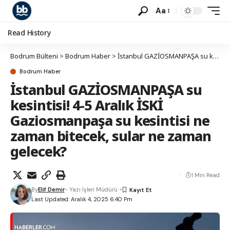
Aa
Read History
Bodrum Bülteni
>
Bodrum Haber
>
İstanbul GAZİOSMANPAŞA su kesintisi! 4-5 Aralık İSKİ Gaziosmanpaşa su kesintisi ne zaman bitecek, sular ne zaman gelecek?
Bodrum Haber
İstanbul GAZİOSMANPAŞA su
kesintisi! 4-5 Aralık İSKİ
Gaziosmanpaşa su kesintisi ne
zaman bitecek, sular ne zaman
gelecek?
1 Min Read
By
Elif Demir
- Yazı İşleri Müdürü
Last Updated: Aralık 4, 2025 6:40 Pm